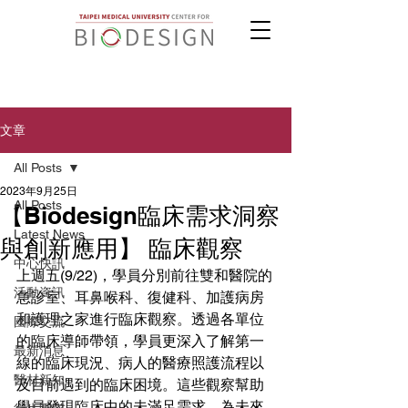
文章
All Posts
2023年9月25日
All Posts
【Biodesign臨床需求洞察
Latest News
與創新應用】 臨床觀察
中心快訊
上週五(9/22)，學員分別前往雙和醫院的
活動資訊
急診室、耳鼻喉科、復健科、加護病房
和護理之家進行臨床觀察。透過各單位
國際交流
的臨床導師帶領，學員更深入了解第一
最新消息
線的臨床現況、病人的醫療照護流程以
醫材新知
及目前遇到的臨床困境。這些觀察幫助
學員發現臨床中的未滿足需求，為未來