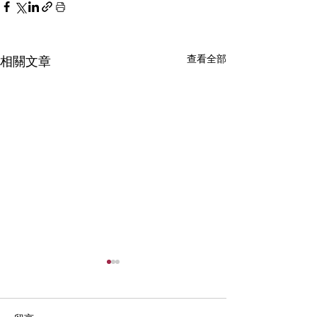
查看全部
相關文章
臺北醫學大學Biodesign
中心深耕週活動 聚焦醫材
創新國際趨勢