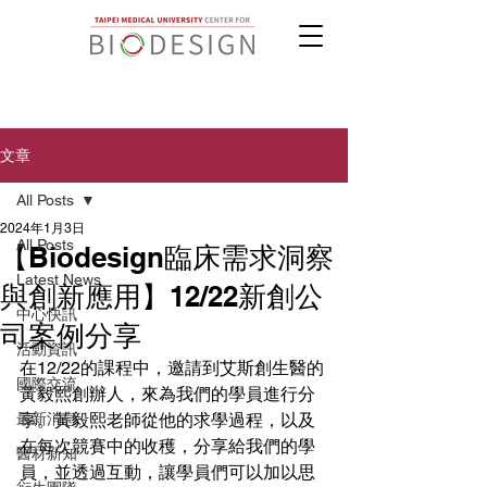
文章
All Posts
2024年1月3日
All Posts
【Biodesign臨床需求洞察
Latest News
與創新應用】12/22新創公
中心快訊
司案例分享
活動資訊
在12/22的課程中，邀請到艾斯創生醫的
國際交流
黃毅熙創辦人，來為我們的學員進行分
最新消息
享。黃毅熙老師從他的求學過程，以及
在每次競賽中的收穫，分享給我們的學
醫材新知
員，並透過互動，讓學員們可以加以思