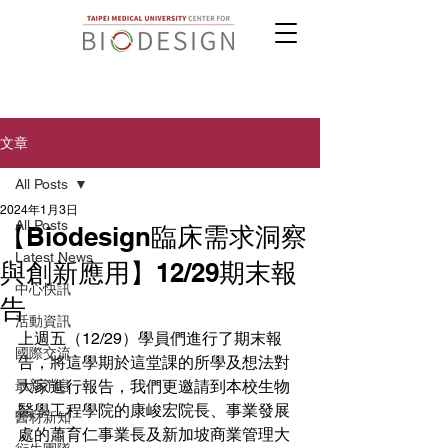
文章
All Posts
2024年1月3日
All Posts
【Biodesign臨床需求洞察
Latest News
與創新應用】12/29期末報
中心快訊
告
活動資訊
上週五（12/29）學員們進行了期末報
國際交流
告，將這學期於這堂課的所學及想法對
最新消息
大家進行報告，我們更邀請到本校生物
醫學工程學院的康峻宏院長、事業發展
醫材新知
處的蕭育仁事業長及新加坡商業管理大