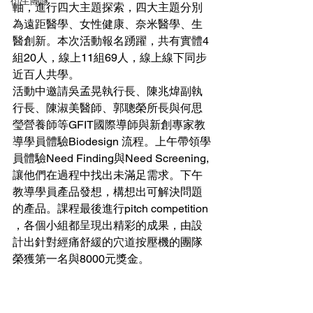
衍生團隊
軸，進行四大主題探索，四大主題分別
為遠距醫學、女性健康、奈米醫學、生
醫創新。本次活動報名踴躍，共有實體4
組20人，線上11組69人，線上線下同步
近百人共學。
活動中邀請吳孟晃執行長、陳兆煒副執
行長、陳淑美醫師、郭聰榮所長與何思
瑩營養師等GFIT國際導師與新創專家教
導學員體驗Biodesign 流程。上午帶領學
員體驗Need Finding與Need Screening,
讓他們在過程中找出未滿足需求。下午
教導學員產品發想，構想出可解決問題
的產品。課程最後進行pitch competition 
，各個小組都呈現出精彩的成果，由設
計出針對經痛舒緩的穴道按壓機的團隊
榮獲第一名與8000元獎金。