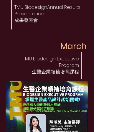
TMU BiodesignAnnual Results
Presentation
成果發表會
March
TMU Biodesign Executive
Program
生醫企業領袖培育課程