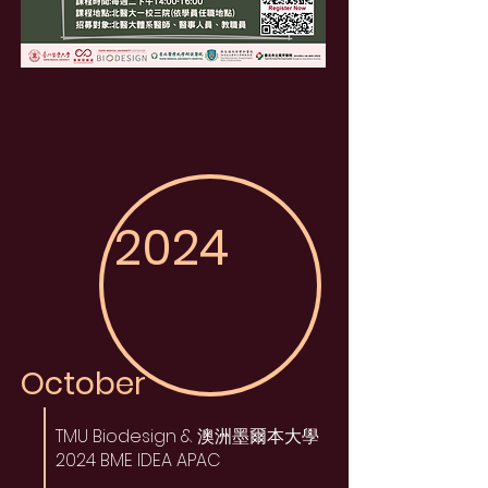
2024
October
TMU Biodesign
& 澳洲墨爾本大學
2024 BME IDEA APAC