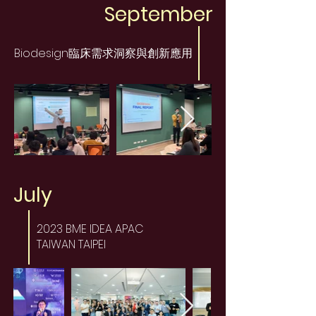
September
Biodesign臨床需求洞察與創新應用
July
2023 BME IDEA APAC
TAIWAN TAIPEI