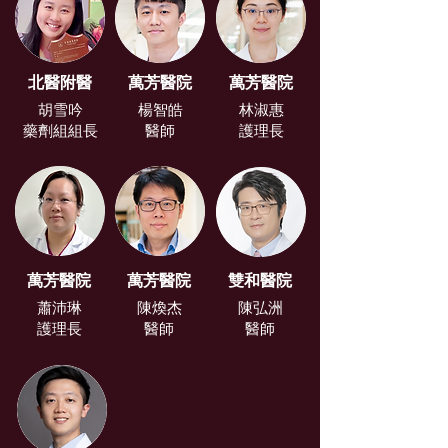
北醫附醫
萬芳醫院
萬芳醫院
胡雪吟
楊智皓
林淑惠
藥劑組組長
醫師
護理長
萬芳醫院
萬芳醫院
雙和醫院
蕭沛琳
陳煥杰
陳弘洲
護理長
醫師
醫師