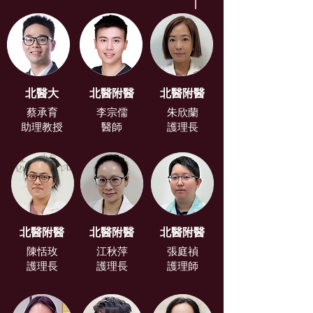
北醫大
北醫附醫
北醫附醫
蔡承育
李宗儒
朱欣蘭
助理教授
醫師
護理長
北醫附醫
北醫附醫
北醫附醫
陳恬玫
江秋萍
張庭禎
護理長
護理長
護理師