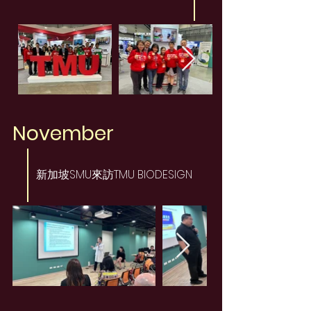
November
新加坡SMU來訪TMU BIODESIGN