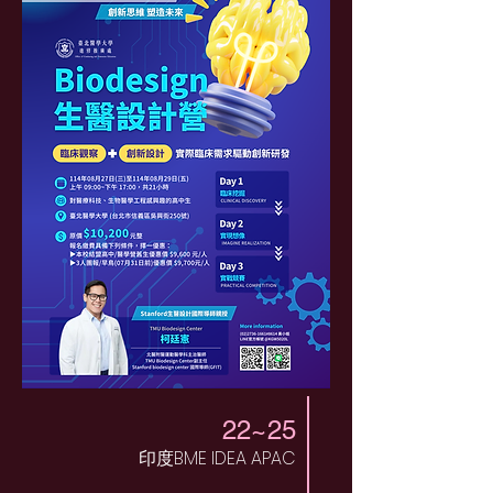
22~25
印度BME IDEA APAC