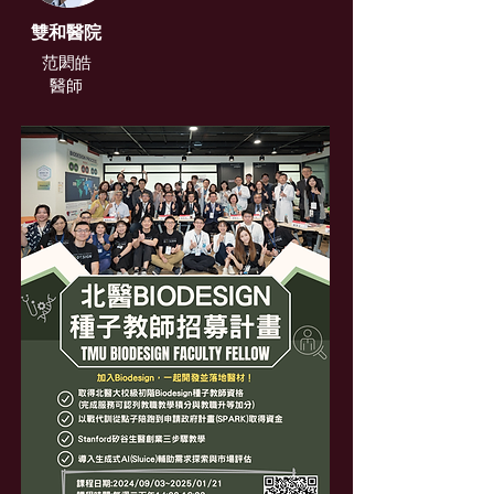
雙和醫院
范閎皓
醫師