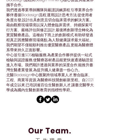
攜手合作。
我們透過專業導師團隊與嚴謹訓練課程,引導業界合作
夥伴遵循Biodesign流程,運用設計思考方法,從使用者
角度出發,設計出具創意且切合臨床需求的解決方案。
藉由觀察現場環境以深入體會臨床需求、持續探索可
行方案、嚴格評估與修正設計,最後將創新理念轉化為
實質醫療產品。這種由下而上的創新模式,有助研發過
程真正因應醫療現場痛點,為人類健康謀求最大福祉。
我們期望不僅能順利推出優質醫療產品,更能為醫療體
系帶來持久正面影響。
中心並引進SGS檢驗服務,為產業合作夥伴提供一站式
檢驗與認證服務,使醫療器材產品能更快速通過驗證並
進入市場。我們期許透過與業界的深度合作,能推升臺
灣生醫產業發展,為提升國人健康盡一份心力。
北醫Biodesign中心匯聚跨領域專業人才,整合臨床、
工程、商業等資源,為醫療科技開創嶄新里程。自2021
年成立以來,已培訓逾百位生醫創新人才,讓臺北醫學大
學成為國內生醫創新教育的指標性學府。
Our Team.