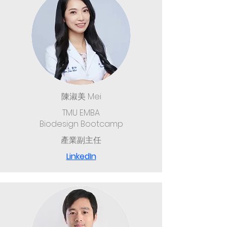
陳淑美 Mei
TMU EMBA
Biodesign Bootcamp
產業副主任
LinkedIn