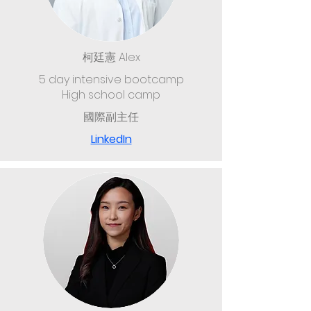
柯廷憲 Alex
5 day intensive bootcamp
High school camp
國際副主任
LinkedIn