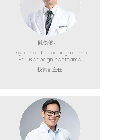
陳俊佑 Jim
Digital health Biodesign camp
PhD Biodesign bootcamp
技術副主任