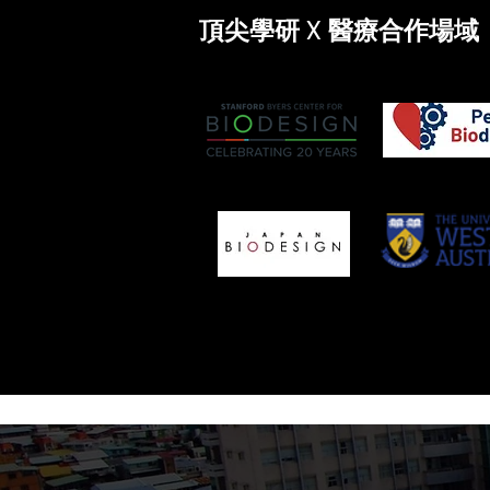
頂尖學研 X 醫療合作場域