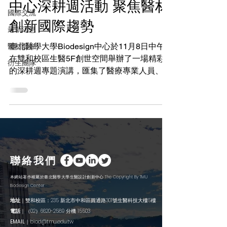
中心深耕週活動 聚焦醫材
國際交流
創新國際趨勢
最新消息
醫材新知
臺北醫學大學Biodesign中心於11月8日中午
在雙和校區生醫5F創世空間舉辦了一場精彩
衍生團隊
的深耕週專題演講，匯集了醫療專業人員、教
職員和學生，共同探討醫療器材創新發展的最
新趨勢。 本次活動邀請到兩位重量級講者分
享其寶貴經驗。曾健華主任分享了2024年
BME IDEA...
聯絡我們
本網站著作權屬於臺北醫學大學生醫設計創新中心 The Copyright By TMU
Biodesign Center
地址
｜雙和校區：235 新北市中和區圓通路301號生醫科技大樓5樓
電話
｜（02）6620-2589 分機 15503
EMAIL
｜
biod@tmu.edu.tw