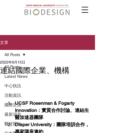
文章
All Posts
2022年9月15日
All Posts
連結國際企業、機構
Latest News
中心快訊
活動資訊
UCSF Rosenman & Fogarty 
國際交流
Innovation：實質合作討論、連結生
最新消息
醫加速器團隊
醫材新知
Draper University：團隊培訓合作，
專家講座邀約